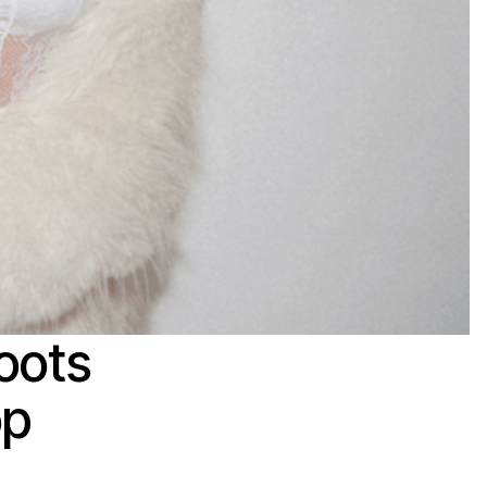
oots
op