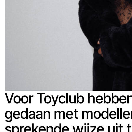
Voor Toyclub hebbe
gedaan met modelle
sprekende wijze uit t