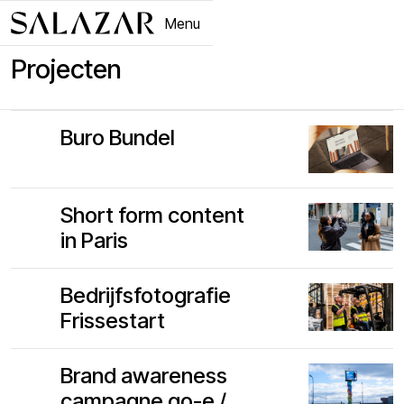
Menu
Close
Projecten
Buro Bundel
Short form content
in Paris
Bedrijfsfotografie
Frissestart
Brand awareness
campagne go-e /